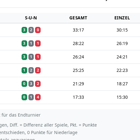
S-U-N
GESAMT
EINZEL
33:17
30:15
3
2
0
28:22
26:19
3
1
1
26:24
24:21
3
1
1
25:25
22:23
1
2
2
21:29
18:27
0
3
2
17:33
15:30
0
1
4
t für das Endturnier
, Diff. = Differenz aller Spiele, Pkt. = Punkte
entschieden, 0 Punkte für Niederlage
etails anzuzeigen