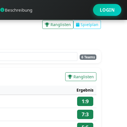
Beschreibung
LOGIN
Ranglisten
Spielplan
6 Teams
Ranglisten
Ergebnis
1:9
7:3