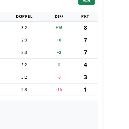
5:5
DOPPEL
DIFF
PKT
8
3:2
+16
7
2:3
+6
7
2:3
+2
4
3:2
0
3
3:2
-8
1
2:3
-16