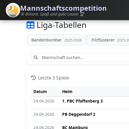
Mannschaftscompetition
🎯 Billard, Spaß und gute Laune 🏆
Liga-Tabellen
Bandenbomber
Filzflüsterer
2025/2026
2025/2
Letzte 3 Spiele
Datum
Heim
24.04.2026
1. PBC Pfaffenberg 3
24.04.2026
PB Deggendorf 2
24.04.2026
BC Mainburg