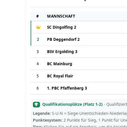
#
MANNSCHAFT
SC Dingolfing 2
2
PB Deggendorf 2
3
BSV Ergolding 3
4
BC Mainburg
5
BC Royal Flair
6
1. PBC Pfaffenberg 3
Qualifikationsplätze (Platz 1-2)
- Qualifizier
Legende:
S-U-N = Siege-Unentschieden-Niederlagen
Punktesystem:
2 Punkte für Sieg, 1 Punkt für Un
Tipp:
Klicken Sie auf ein Ergebnis, um die Spield