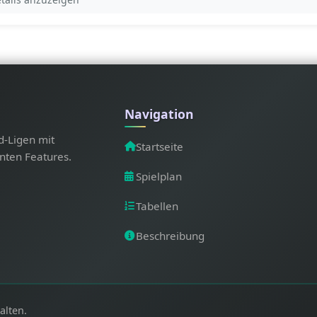
Navigation
d-Ligen mit
Startseite
nten Features.
Spielplan
Tabellen
Beschreibung
alten.